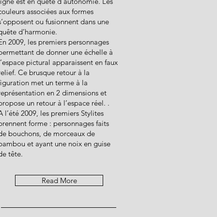
ligne est en quête d’autonomie. Les
couleurs associées aux formes
s‘opposent ou fusionnent dans une
quête d’harmonie.
En 2009, les premiers personnages
permettant de donner une échelle à
l’espace pictural apparaissent en faux
relief. Ce brusque retour à la
figuration met un terme à la
représentation en 2 dimensions et
propose un retour à l’espace réel. .
A l’été 2009, les premiers Stylites
prennent forme : personnages faits
de bouchons, de morceaux de
bambou et ayant une noix en guise
de tête.
Read More