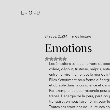
L - O - F
27 sept. 2023
1 min de lecture
Emotions
Noté NaN étoiles sur 5.
Les émotions sont au nombre de sept ou
colère, dégout, tristesse, mépris, ant
entre l’environnement et le monde int
Elles s’expriment sous forme d’énergi
et durable dans la conscience et dans
Par exemple, La peur ressentie peut al
trépas. L’énergie de la peur, peut co
transpiration nous faire frémir, scier l
Toutes ces émotions douloureuses non 